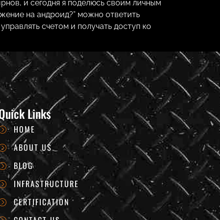
рнов, и сегодня я поделюсь своим личным
ожение на андроид?” можно ответить
 управлять счетом и получать доступ ко
Quick Links
HOME
ABOUT US
BLOG
INFRASTRUCTURE
CERTIFICATION